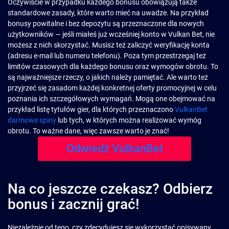
Oczywiście w przypadku każdego bonusu obowiązują także
standardowe zasady, które warto mieć na uwadze. Na przykład
bonusy powitalne i bez depozytu są przeznaczone dla nowych
użytkowników — jeśli miałeś już wcześniej konto w Vulkan Bet, nie
możesz z nich skorzystać. Musisz też zaliczyć weryfikację konta
(adresu e-mail lub numeru telefonu). Poza tym przestrzegaj też
limitów czasowych dla każdego bonusu oraz wymogów obrotu. To
są najważniejsze rzeczy, o jakich należy pamiętać. Ale warto też
przyjrzeć się zasadom każdej konkretnej oferty promocyjnej w celu
poznania ich szczegółowych wymagań. Mogą one obejmować na
przykład listę tytułów gier, dla których przeznaczono
VulkanBet
darmowe spiny
lub tych, w których można realizować wymóg
obrotu. To ważne dane, więc zawsze warto je znać!
Odwiedź VulkanBet
Na co jeszcze czekasz? Odbierz
bonus i zacznij grać!
Niezależnie od tego, czy zdecydujesz się wykorzystać opisywany