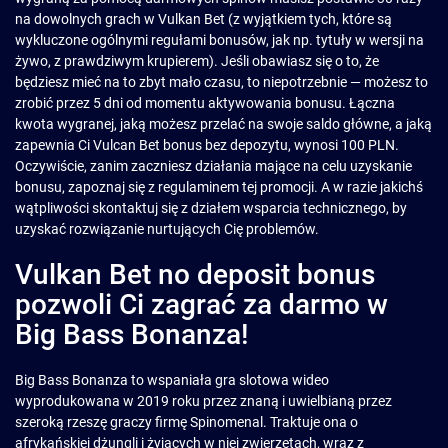
na dowolnych grach w Vulkan Bet (z wyjątkiem tych, które są
wykluczone ogólnymi regułami bonusów, jak np. tytuły w wersji na
żywo, z prawdziwym krupierem). Jeśli obawiasz się o to, że
będziesz mieć na to zbyt mało czasu, to niepotrzebnie — możesz to
zrobić przez 5 dni od momentu aktywowania bonusu. Łączna
kwota wygranej, jaką możesz przelać na swoje saldo główne, a jaką
zapewnia Ci Vulcan Bet bonus bez depozytu, wynosi 100 PLN.
Oczywiście, zanim zaczniesz działania mające na celu uzyskanie
bonusu, zapoznaj się z regulaminem tej promocji. A w razie jakichś
wątpliwości skontaktuj się z działem wsparcia technicznego, by
uzyskać rozwiązanie nurtujących Cię problemów.
Vulkan Bet no deposit bonus
pozwoli Ci zagrać za darmo w
Big Bass Bonanza!
Big Bass Bonanza to wspaniała gra slotowa wideo
wyprodukowana w 2019 roku przez znaną i uwielbianą przez
szeroką rzeszę graczy firmę Spinomenal. Traktuje ona o
afrykańskiej dżungli i żyjących w niej zwierzętach, wraz z