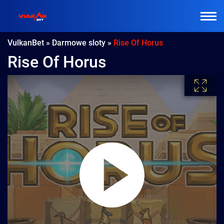
VulkanBet
»
Darmowe sloty
»
Rise Of Horus
Rise Of Horus