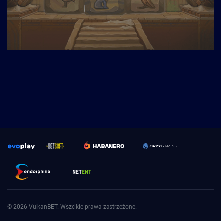
© 2026 VulkanBET. Wszelkie prawa zastrzeżone.